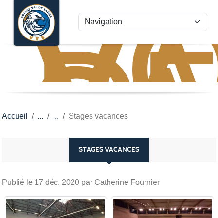
VO
VA
Panneau de gestion des cookies
D
S
Accueil
Stages vacances
STAGES VACANCES
Publié le
17 déc. 2020
par Catherine Fournier