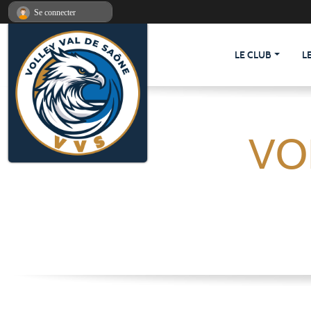
Panneau de gestion des cookies
Se connecter
LE CLUB
L
VO