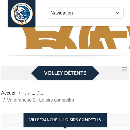
VO
VA
Panneau de gestion des cookies
D
S
VOLLEY DÉTENTE
Accueil
Villefranche 1 - Loisirs competlib
VILLEFRANCHE 1 - LOISIRS COMPETLIB