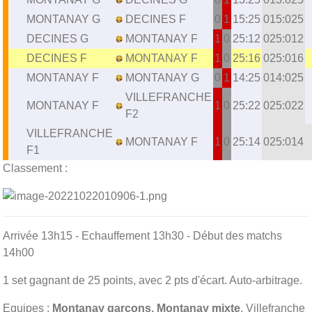
MONTANAY G
DECINES F
0
1
15:25
015:025
DECINES G
MONTANAY F
1
0
25:12
025:012
DECINES F
MONTANAY F
1
0
25:16
025:016
MONTANAY F
MONTANAY G
0
1
14:25
014:025
VILLEFRANCHE
MONTANAY F
1
0
25:22
025:022
F2
VILLEFRANCHE
MONTANAY F
1
0
25:14
025:014
F1
Classement :
Arrivée 13h15 - Echauffement 13h30 - Début des matchs
14h00
1 set gagnant de 25 points, avec 2 pts d'écart. Auto-arbitrage.
Equipes :
Montanay garçons, Montanay mixte
, Villefranche