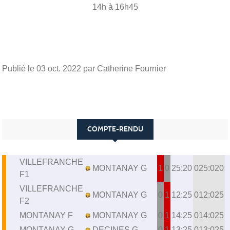
14h à 16h45
Publié le
03 oct. 2022
par Catherine Fournier
COMPTE-RENDU
VILLEFRANCHE
MONTANAY G
1
0
25:20
025:020
F1
VILLEFRANCHE
MONTANAY G
0
1
12:25
012:025
F2
MONTANAY F
MONTANAY G
0
1
14:25
014:025
MONTANAY G
DECINES G
0
1
13:25
013:025