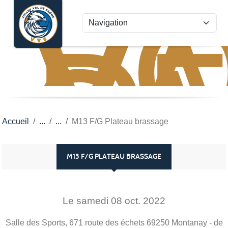
VO
VA
Panneau de gestion des cookies
D
S
Accueil
M13 F/G Plateau brassage
M13 F/G PLATEAU BRASSAGE
Le
samedi
08
oct.
2022
Salle des Sports, 671 route des échets
69250
Montanay
- de