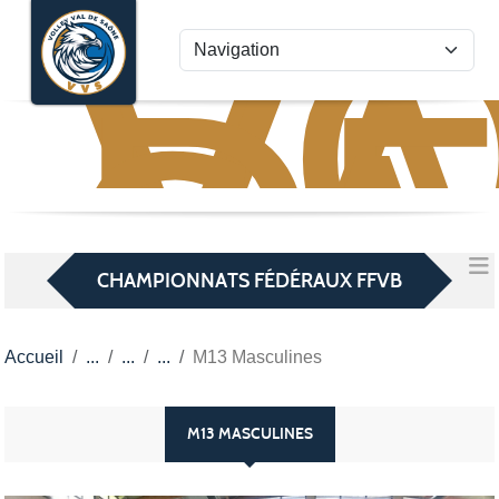
VO
VA
Panneau de gestion des cookies
D
S
CHAMPIONNATS FÉDÉRAUX FFVB
Accueil
M13 Masculines
M13 MASCULINES