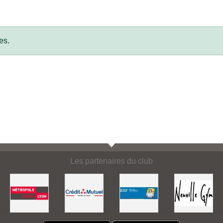
es.
Les partenaires du club