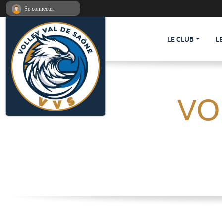
Panneau de gestion des cookies
Se connecter
LE CLUB
L
VO