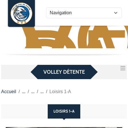
VO
VA
Panneau de gestion des cookies
D
S
VOLLEY DÉTENTE
Accueil
Loisirs 1-A
LOISIRS 1-A