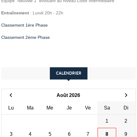
Equipe "Neuville 1" évoluant au niveau Loisir Intermédiaire
Entraînement
: Lundi 20h - 22h
Classement 1ère Phase
Classement 2ème Phase
CALENDRIER
Août 2026
Lu
Ma
Me
Je
Ve
Sa
Di
1
2
3
4
5
6
7
8
9