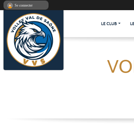
Panneau de gestion des cookies
Se connecter
LE CLUB
L
VO