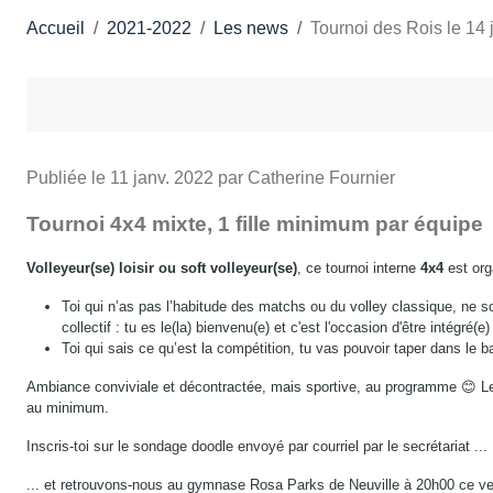
Accueil
2021-2022
Les news
Tournoi des Rois le 14 j
Publiée le
11 janv. 2022
par Catherine Fournier
Tournoi 4x4 mixte, 1 fille minimum par équipe
Volleyeur(se) loisir ou
soft volleyeur(se)
, ce tournoi interne
4x4
est or
Toi qui n’as pas l’habitude des matchs ou du volley classique, ne 
collectif : tu es le(la) bienvenu(e) et c'est l'occasion d'être intégré(e
Toi qui sais ce qu’est la compétition, tu vas pouvoir taper dans le ba
Ambiance conviviale et décontractée, mais sportive, au programme 😊 Le 
au minimum.
Inscris-toi sur le sondage doodle envoyé par courriel par le secrétariat ...
... et retrouvons-nous au gymnase Rosa Parks de Neuville à 20h00 ce ven