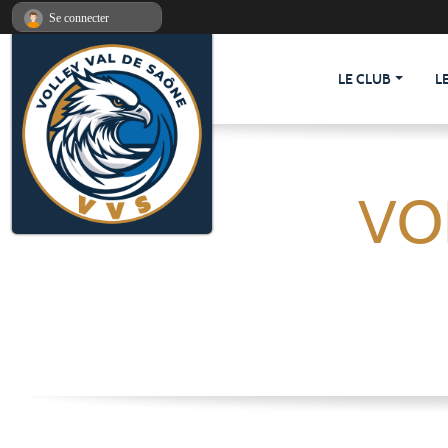
Panneau de gestion des cookies
Se connecter
LE CLUB
L
VO