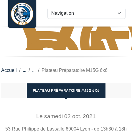
VO
VA
Panneau de gestion des cookies
D
S
Accueil
Plateau Préparatoire M15G 6x6
PLATEAU PRÉPARATOIRE M15G 6X6
Le
samedi
02
oct.
2021
53 Rue Philippe de Lassalle
69004
Lyon
- de 13h30 à 18h