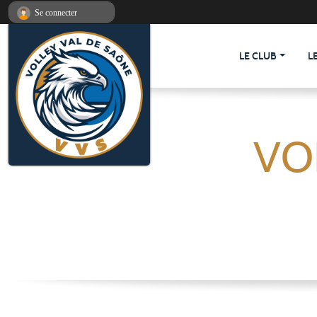
Panneau de gestion des cookies
Se connecter
LE CLUB
L
VO