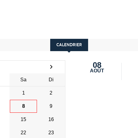
CALENDRIER
08
AOÛT
Sa
Di
1
2
8
9
15
16
22
23