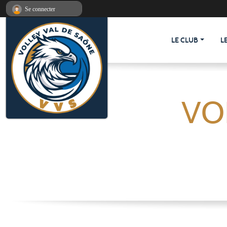
Panneau de gestion des cookies
Se connecter
LE CLUB
L
VO