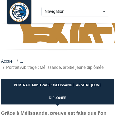
VO
VA
Panneau de gestion des cookies
D
S
Accueil
Portrait Arbitrage : Mélissande, arbitre jeune diplômée
PORTRAIT ARBITRAGE : MÉLISSANDE, ARBITRE JEUNE
DIPLÔMÉE
Publiée le
24 août 2022
par Catherine Fournier
Grâce à Mélissande, preuve est faite que l'on