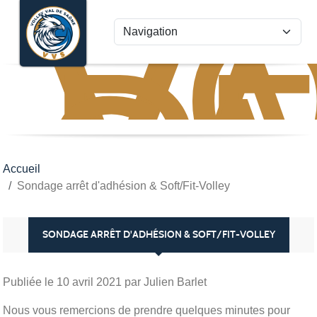
VO
VA
Panneau de gestion des cookies
D
S
Accueil
Sondage arrêt d'adhésion & Soft/Fit-Volley
SONDAGE ARRÊT D'ADHÉSION & SOFT/FIT-VOLLEY
Publiée le
10 avril 2021
par Julien Barlet
Nous vous remercions de prendre quelques minutes pour