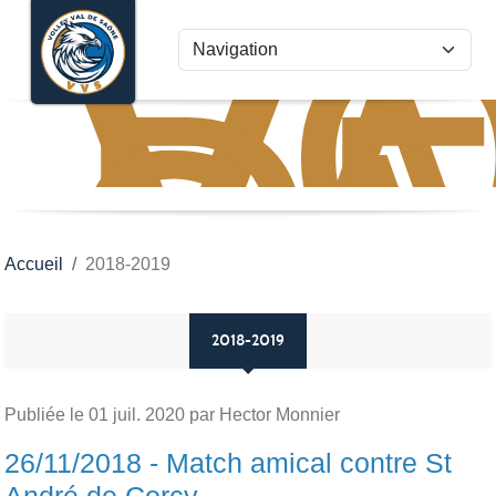
VO
VA
Panneau de gestion des cookies
D
S
Accueil
2018-2019
2018-2019
Publiée le
01 juil. 2020
par Hector Monnier
26/11/2018 - Match amical contre St
André de Corcy